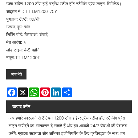
उच्च-शक्ति 1200 टोंस हाई-स्ट्रेंथ स्टील हॉट स्टैम्पिंग प्रेस लाइन, लिमिटेड।
आइटम नं।: TT-LM1200T/CY
भुगतान: टी/टी, एल/सी
उत्पाद मूल: चीन
शिपिंग पोर्ट: किंगदाओ, शंघाई
मेरा आदेश: १
लीड टाइम: 4-5 महीने
नमूना:TT-LM1200T
जांच भेजें
Facebook
X
WhatsApp
Pinterest
LinkedIn
Share
उत्पाद वर्णन
आप हमारे कारखाने से टैटियन 1200 टोंस हाई-स्ट्रेंथ स्टील हॉट स्टैम्पिंग प्रेस
लाइन खरीदने का आश्वासन दे सकते हैं और हम आपको 24/7 सेवाओं की पेशकश
करेंगे, ग्राहक सहायता और अभिनव इंजीनियरिंग के लिए प्रतिबद्धता के साथ, हम