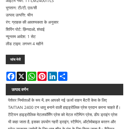
आइटम नंबर: TT-LM2400T/LS
भुगतान: टी/टी, एल/सी
उत्पाद उत्पत्ति: चीन
रंग: ग्राहक की आवश्यकता के अनुसार
शिपिंग पोर्ट: क़िंगदाओ, शंघाई
न्यूनतम आदेश: 1 सेट
लीड टाइम: लगभग 4 महीने
जांच भेजें
Facebook
X
WhatsApp
Pinterest
LinkedIn
Share
उत्पाद वर्णन
पेशेवर निर्माताओं के रूप में, हम आपको नई ऊर्जा वाहन बैटरी केस के लिए
TAITIAN 2400 टन धातु बनाने वाली हाइड्रोलिक प्रेस प्रदान करना चाहते हैं।
टैटियन हाइड्रोलिक मेटलफॉर्मिंग प्रेस को मेटल स्टैम्पिंग प्रेस, डीप ड्राइंग प्रेस
भी कहा जाता है, इसका उपयोग गहरी ड्राइंग, स्टैम्पिंग, ऑटोमोबाइल बरतन और
घरेलू उपकरण उद्योगों के लिए धातु शीट के पंच के लिए किया जाता है। टैटियन