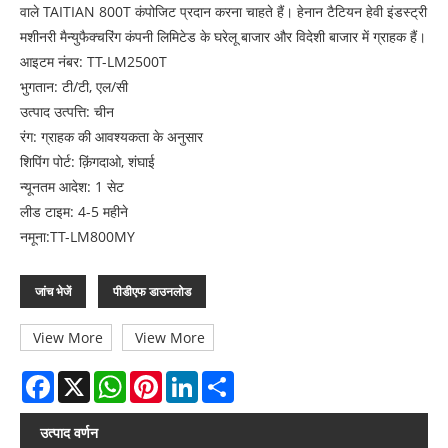
वाले TAITIAN 800T कंपोजिट प्रदान करना चाहते हैं। हेनान टैटियन हेवी इंडस्ट्री
मशीनरी मैन्युफैक्चरिंग कंपनी लिमिटेड के घरेलू बाजार और विदेशी बाजार में ग्राहक हैं।
आइटम नंबर: TT-LM2500T
भुगतान: टी/टी, एल/सी
उत्पाद उत्पत्ति: चीन
रंग: ग्राहक की आवश्यकता के अनुसार
शिपिंग पोर्ट: क़िंगदाओ, शंघाई
न्यूनतम आदेश: 1 सेट
लीड टाइम: 4-5 महीने
नमूना:TT-LM800MY
जांच भेजें
पीडीएफ डाउनलोड
View More
View More
Facebook
X
WhatsApp
Pinterest
LinkedIn
Share
उत्पाद वर्णन