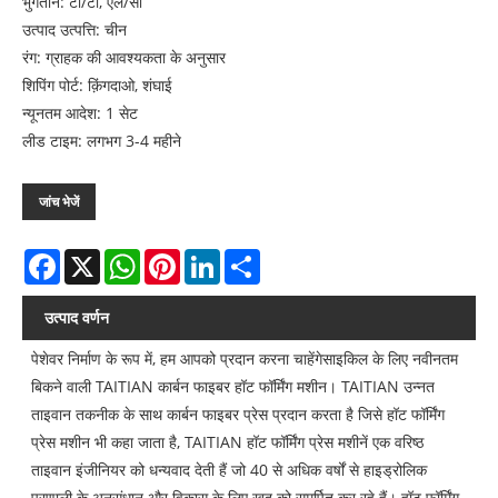
भुगतान: टी/टी, एल/सी
उत्पाद उत्पत्ति: चीन
रंग: ग्राहक की आवश्यकता के अनुसार
शिपिंग पोर्ट: क़िंगदाओ, शंघाई
न्यूनतम आदेश: 1 सेट
लीड टाइम: लगभग 3-4 महीने
जांच भेजें
Facebook
X
WhatsApp
Pinterest
LinkedIn
Share
उत्पाद वर्णन
पेशेवर निर्माण के रूप में, हम आपको प्रदान करना चाहेंगे
साइकिल के लिए नवीनतम
बिकने वाली TAITIAN कार्बन फाइबर हॉट फॉर्मिंग मशीन। TAITIAN उन्नत
ताइवान तकनीक के साथ कार्बन फाइबर प्रेस प्रदान करता है जिसे हॉट फॉर्मिंग
प्रेस मशीन भी कहा जाता है, TAITIAN हॉट फॉर्मिंग प्रेस मशीनें एक वरिष्ठ
ताइवान इंजीनियर को धन्यवाद देती हैं जो 40 से अधिक वर्षों से हाइड्रोलिक
प्रणाली के अनुसंधान और विकास के लिए खुद को समर्पित कर रहे हैं। हॉट फॉर्मिंग