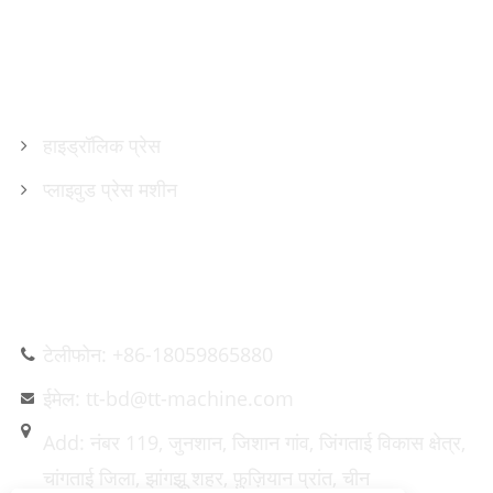
उत्पादों
हाइड्रॉलिक प्रेस
प्लाइवुड प्रेस मशीन
हमसे संपर्क करें
टेलीफोन: +86-18059865880
ईमेल: tt-bd@tt-machine.com
Add: नंबर 119, जुनशान, जिशान गांव, जिंगताई विकास क्षेत्र,
चांगताई जिला, झांगझू शहर, फ़ुज़ियान प्रांत, चीन